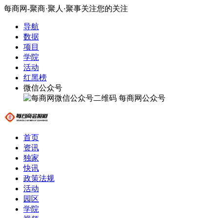
每商网-聚商·聚人·聚事关注您的关注
导航
数据
项目
学院
活动
红黑榜
微信公众号
每商网公众号
首页
资讯
独家
快讯
政策法规
活动
园区
学院