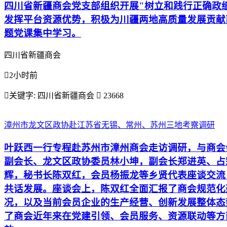
四川省新疆商会党支部组织开展"树立和践行正确政
发挥平台资源优势，积极为川疆两地高质量发展贡献
题党课集中学习。
四川省新疆商会

2小时前

关键字:
四川省新疆商会

23668
漳州市龙文区政协赴江苏省无锡、常州、苏州三地考察调研
叶跃西一行专程赴苏州市漳州商会走访调研，与商会
副会长、龙文区政协委员林小坤，副会长郑进英、占
辉，秘书长陈双红，会员杨振龙等乡贤代表座谈交流
共话发展。座谈会上，陈双红全面汇报了商会规范化
况，以及当前会员企业的生产经营、创新发展整体态
了商会近年来在党建引领、会员服务、资源联动等方