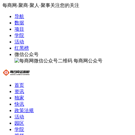
每商网-聚商·聚人·聚事关注您的关注
导航
数据
项目
学院
活动
红黑榜
微信公众号
每商网公众号
首页
资讯
独家
快讯
政策法规
活动
园区
学院