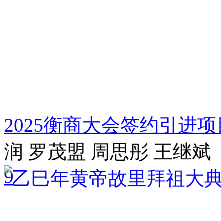
2025衡商大会签约引进项目
润 罗茂盟 周思彤 王继斌
9