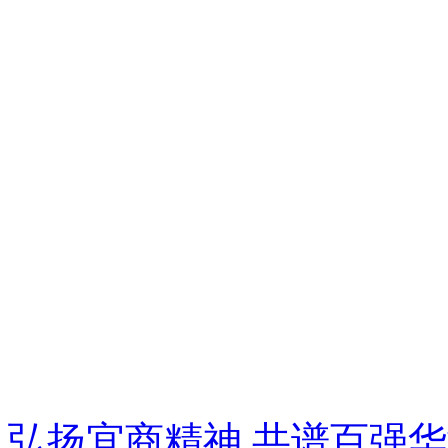
弘扬宜商精神 共谱百强