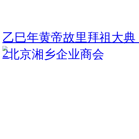
乙巳年黄帝故里拜祖大典
2