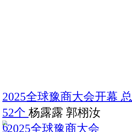
2025全球豫商大会开幕 
52个
杨露露 郭栩汝
6