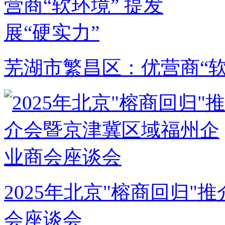
芜湖市繁昌区：优营商“软
2025年北京"榕商回归
会座谈会