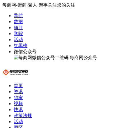
每商网-聚商·聚人·聚事关注您的关注
导航
数据
项目
学院
活动
红黑榜
微信公众号
每商网公众号
首页
资讯
独家
视频
快讯
政策法规
活动
园区