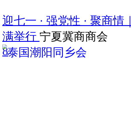
迎七一 · 强党性 · 聚
满举行
宁夏冀商商会
8