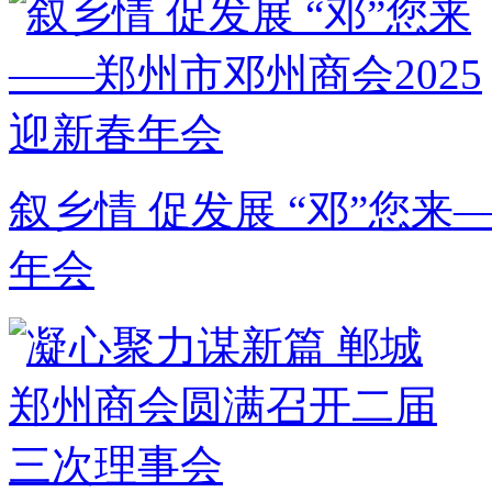
叙乡情 促发展 “邓”您来
年会