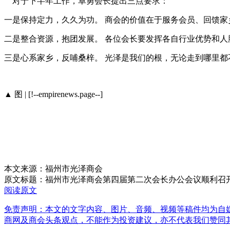
对于下半年工作，卓勇会长提出三点要求：
一是保持定力，久久为功。 商会的价值在于服务会员、回馈
二是整合资源，抱团发展。 各位会长要发挥各自行业优势和
三是心系家乡，反哺桑梓。 光泽是我们的根，无论走到哪里都
▲ 图 | [!--empirenews.page--]
本文来源：福州市光泽商会
原文标题：
福州市光泽商会第四届第二次会长办公会议顺利召
阅读原文
免责声明：本文的文字内容、图片、音频、视频等稿件均为自媒
商网及商会头条观点，不能作为投资建议，亦不代表我们赞同