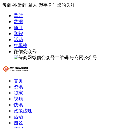
每商网-聚商·聚人·聚事关注您的关注
导航
数据
项目
学院
活动
红黑榜
微信公众号
每商网公众号
首页
资讯
独家
视频
快讯
政策法规
活动
园区