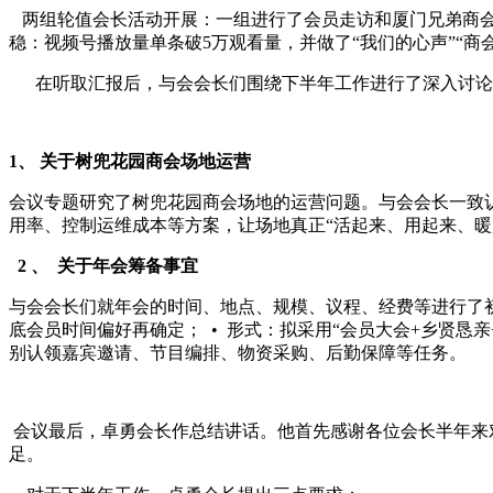
两组轮值会长活动开展：一组进行了会员走访和厦门兄弟商会
稳：视频号播放量单条破5万观看量，并做了“我们的心声”“商
在听取汇报后，与会会长们围绕下半年工作进行了深入讨论
1、 关于树兜花园商会场地运营
会议专题研究了树兜花园商会场地的运营问题。与会会长一致
用率、控制运维成本等方案，让场地真正“活起来、用起来、
2 、 关于年会筹备事宜
与会会长们就年会的时间、地点、规模、议程、经费等进行了初步
底会员时间偏好再确定； • 形式：拟采用“会员大会+乡贤恳
别认领嘉宾邀请、节目编排、物资采购、后勤保障等任务。
会议最后，卓勇会长作总结讲话。他首先感谢各位会长半年来
足。