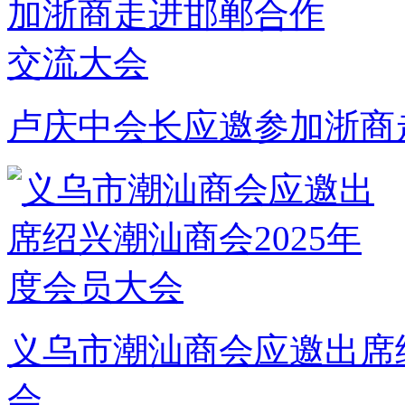
卢庆中会长应邀参加浙商
义乌市潮汕商会应邀出席绍
会