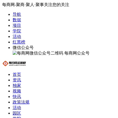
每商网-聚商·聚人·聚事关注您的关注
导航
数据
项目
学院
活动
红黑榜
微信公众号
每商网公众号
首页
资讯
独家
视频
快讯
政策法规
活动
园区