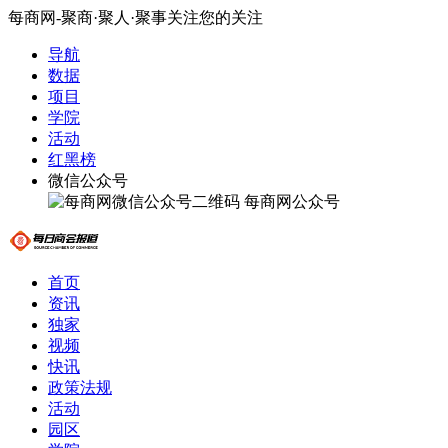
每商网-聚商·聚人·聚事关注您的关注
导航
数据
项目
学院
活动
红黑榜
微信公众号
每商网公众号
首页
资讯
独家
视频
快讯
政策法规
活动
园区