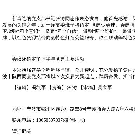
新当选的党支部书记张涛同志作表态发言，他首先感谢上级党组
发展的关键之年，新一届支委班子将锚定“党建促会建、会建
家增强“四个意识”、坚定“四个自信”、做到“两个维护”;二
牌，以红色资源结合商会特色打造公益服务、政企联动等特色
会议还确定了下半年党建主要活动。
本次换届选举全程程序严谨、公开透明，充分发扬了党内民
波市陕西商会党支部将以本次换届为新起点，踔厉奋发、担当
【编辑】冯凯军 【责编】张 涛 【审稿】吴宝军
地址：宁波市鄞州区泰康中路558号宁波商会大厦A座六楼6
联系电话：18058537337(微信同号)
请扫码关