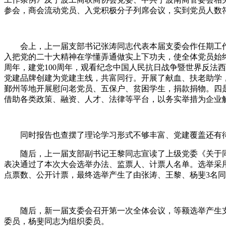
参会，商会流动党员、入党积极分子列席会议，实到党员人数
会上，上一届支部书记张涛同志代表本届支委会作任期工作
入把党的二十大精神在学懂弄通做实上下功夫，使全体党员始终
周年，建党100周年，观看纪念中国人民抗日战争暨世界反法
党建品牌创建为党建主线，共富同行。开展了献血、扶老助学
鄞州等地开展慰问老党员、五保户、贫困学生，捐款捐物。四
借助各类政策、融资、人才、法律等平台，以务实举措为企业
同时报告也查摆了理论学习形式不够丰富、党建覆盖还有待
随后，上一届支部副书记王黎同志宣读了上级党委《关于同
表决通过了本次大会选举办法、监票人、计票人名单。选举采
点票数、公开计票，最终选举产生了由张涛、王黎、杨斐3名
随后，新一届支委会召开第一次全体会议，等额选举产生支
委员，杨斐同志为组织委员。