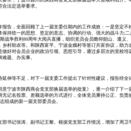
符合法定选举要求。
报告，全面回顾了上一届支委任期内的工作成效：一是坚定不移
保持统一的思想、坚定的意志、协调的行动、强大的战斗力;二
西斯战争胜利80周年大阅兵直播，组织党员会员瞻仰韶山、遵义、
，乡村助农等。和陕西富平、宁波金娥村等签订共富协议，助力
是做好对会员企业的政治引领、思想引导，通过多层次的党校培
解难题、办实事。
延伸等不足，对下一届支委工作提出了针对性建议，报告经全
意宁波市陕西商会党支部换届选举的批复》，逐一介绍了下一届
用无记名投票、差额选举的方式进行，全体党员秉持公正、负责
同志组成的新一届支部委员会。
部书记张涛、副书记王黎。根据党支部工作情况，增加了周卫平