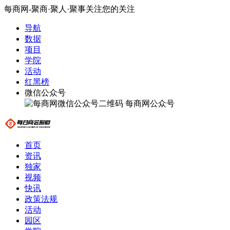
每商网-聚商·聚人·聚事关注您的关注
导航
数据
项目
学院
活动
红黑榜
微信公众号
每商网公众号
首页
资讯
独家
视频
快讯
政策法规
活动
园区