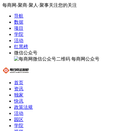
每商网-聚商·聚人·聚事关注您的关注
导航
数据
项目
学院
活动
红黑榜
微信公众号
每商网公众号
首页
资讯
独家
快讯
政策法规
活动
园区
学院