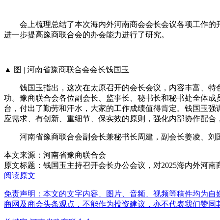
会上梳理总结了本次海内外河南商会会长会议各项工作的开
进一步提高豫商联合会的办会能力进行了研究。
▲ 图 | 河南省豫商联合会会长钱国玉
钱国玉指出，这次在太原召开的会长会议，内容丰富、特色
功。豫商联合会各位副会长、监事长、秘书长和秘书处全体成
台，付出了勤劳和汗水，大家的工作成绩值得肯定。钱国玉强
应需求、有创新、重细节、保实效的原则，强化内部协作配合
河南省豫商联合会副会长兼秘书长周建，副会长姜凌、刘国
本文来源：河南省豫商联合会
原文标题：
钱国玉主持召开会长办公会议，对2025海内外河
阅读原文
免责声明：本文的文字内容、图片、音频、视频等稿件均为自媒
商网及商会头条观点，不能作为投资建议，亦不代表我们赞同