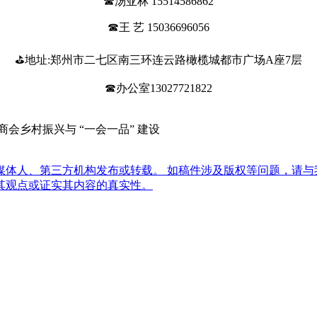
☎汤亚林 15514586862
☎王 艺 15036696056
⛳地址:郑州市二七区南三环连云路橄榄城都市广场A座7层
☎办公室13027721822
会乡村振兴与 “一会一品” 建设
体人、第三方机构发布或转载。 如稿件涉及版权等问题，请与
其观点或证实其内容的真实性。