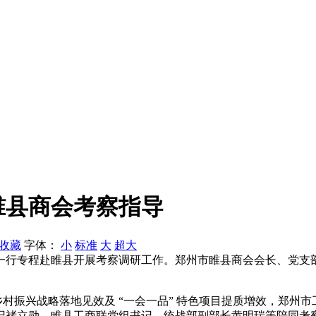
睢县商会考察指导
收藏
字体：
小
标准
大
超大
一行专程赴睢县开展考察调研工作。郑州市睢县商会会长、党支
推动乡村振兴战略落地见效及 “一会一品” 特色项目提质增效，郑
记褚立勋，睢县工商联党组书记、统战部副部长黄明瑞等陪同考