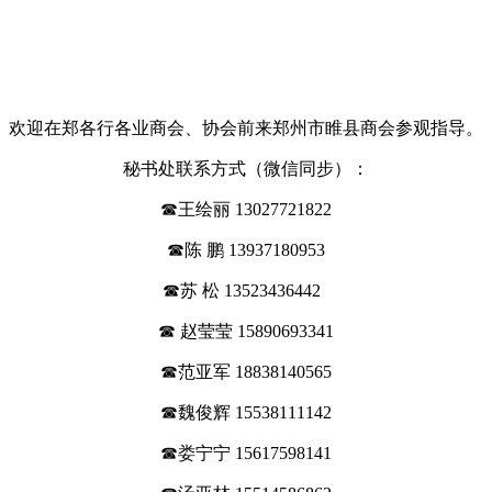
欢迎在郑各行各业商会、协会前来郑州市睢县商会参观指导。
秘书处联系方式（微信同步）：
☎王绘丽 13027721822
☎陈 鹏 13937180953
☎苏 松 13523436442
☎ 赵莹莹 15890693341
☎范亚军 18838140565
☎魏俊辉 15538111142
☎娄宁宁 15617598141