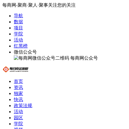
每商网-聚商·聚人·聚事关注您的关注
导航
数据
项目
学院
活动
红黑榜
微信公众号
每商网公众号
首页
资讯
独家
快讯
政策法规
活动
园区
学院