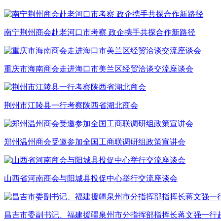
南宁荆州商会赴老河口市考察 政企携手共探合作新路径
重庆市海南商会走进海口市美兰区经贸洽谈交流座谈会
荆州市江陵县一行考察陕西省湖北商会
郑州温州商会受邀参加全国工商联调研组政策宣讲会
山西省河南商会与阳城县投促中心举行交流座谈会
昌吉市委副书记、福建援疆泉州市分指挥部指挥长蒋文强一行