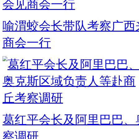
喻渭蛟会长带队考察广西
商会一行
葛红平会长及阿里巴巴、
察调研