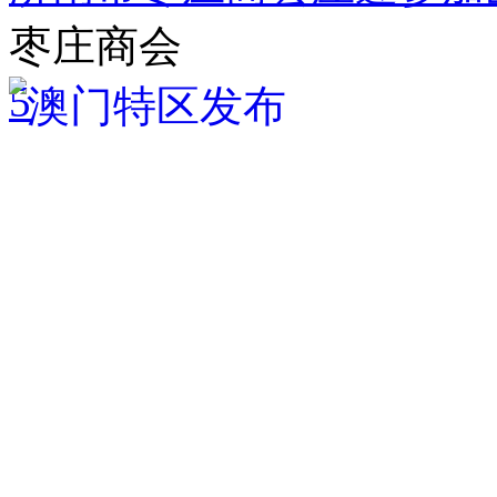
枣庄商会
5