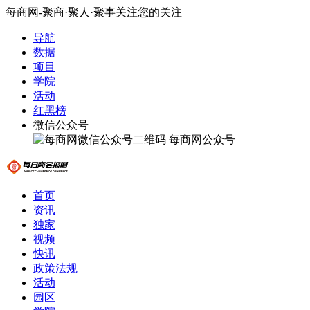
每商网-聚商·聚人·聚事关注您的关注
导航
数据
项目
学院
活动
红黑榜
微信公众号
每商网公众号
首页
资讯
独家
视频
快讯
政策法规
活动
园区