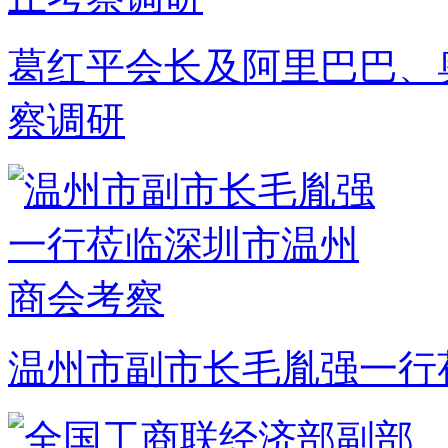
葛红平会长及阿里巴巴、
察调研
温州市副市长毛胤强一行