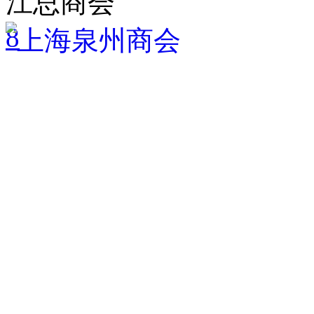
江总商会
8