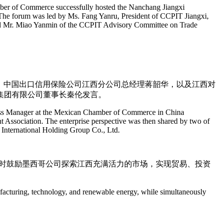
amber of Commerce successfully hosted the Nanchang Jiangxi
. The forum was led by Ms. Fang Yanru, President of CCPIT Jiangxi,
d Mr. Miao Yanmin of the CCPIT Advisory Committee on Trade
ano、中国出口信用保险公司江西分公司总经理蒋韶华，以及江西对
集团有限公司董事长秦伦发言。
siness Manager at the Mexican Chamber of Commerce in China
ssociation. The enterprise perspective was then shared by two of
 International Holding Group Co., Ltd.
同时鼓励墨西哥公司探索江西充满活力的市场，实现贸易、投资
acturing, technology, and renewable energy, while simultaneously