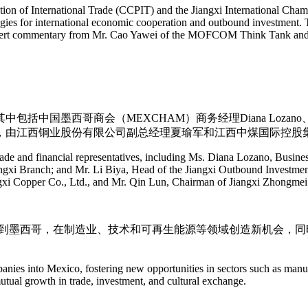
tion of International Trade (CCPIT) and the Jiangxi International Ch
tegies for international economic cooperation and outbound investment
expert commentary from Mr. Cao Yawei of the MOFCOM Think Tank an
括中国墨西哥商会（MEXCHAM）商务经理Diana Loz
，由江西铜业股份有限公司副总经理夏瑜军和江西中煤国际控股
 trade and financial representatives, including Ms. Diana Lozano, Bu
 Branch; and Mr. Li Biya, Head of the Jiangxi Outbound Investment A
ngxi Copper Co., Ltd., and Mr. Qin Lun, Chairman of Jiangxi Zhongmei
展到墨西哥，在制造业、技术和可再生能源等领域创造新机会，
es into Mexico, fostering new opportunities in sectors such as manuf
tual growth in trade, investment, and cultural exchange.