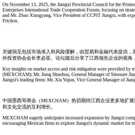
On November 13, 2025, the Jiangxi Provincial Council for the Promo
Enterprises International Trade Cooperation Forum, focusing on stra
and Mr. Zhao Xiangyang, Vice President of CCPIT Jiangxi, with 
Friction.
关键洞见包括市场准入和风险缓解，由贸易和金融代表提供，其中包
外投资协会会长李必亚。论坛随后分享了江西领先企业的视角
Key insights on market access and risk mitigation were provided by
(MEXCHAM); Mr. Jiang Shaohua, General Manager of Sinosure Jiangxi
Jiangxi's leading firms: Mr. Xia Yujun, Vice General Manager of Jia
中国墨西哥商会（MEXCHAM）热切期待江西企业更多地扩
和文化交流的互利增长。
MEXCHAM eagerly anticipates increased expansion by Jiangxi compani
encouraging Mexican firms to explore Jiangxi's dynamic market for mu