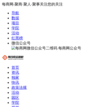
每商网-聚商·聚人·聚事关注您的关注
导航
数据
项目
学院
活动
红黑榜
微信公众号
每商网公众号
首页
资讯
独家
快讯
政策法规
活动
园区
学院