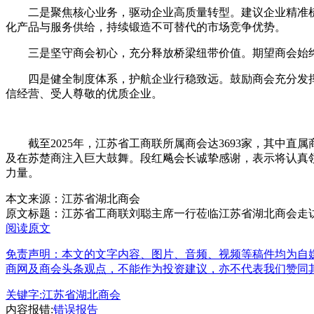
二是聚焦核心业务，驱动企业高质量转型。建议企业精准梳理
化产品与服务供给，持续锻造不可替代的市场竞争优势。
三是坚守商会初心，充分释放桥梁纽带价值。期望商会始终以
四是健全制度体系，护航企业行稳致远。鼓励商会充分发挥平
信经营、受人尊敬的优质企业。
截至2025年，江苏省工商联所属商会达3693家，其中直
及在苏楚商注入巨大鼓舞。段红飚会长诚挚感谢，表示将认真
力量。
本文来源：江苏省湖北商会
原文标题：
江苏省工商联刘聪主席一行莅临江苏省湖北商会走
阅读原文
免责声明：本文的文字内容、图片、音频、视频等稿件均为自媒
商网及商会头条观点，不能作为投资建议，亦不代表我们赞同
关键字:
江苏省湖北商会
内容报错:
错误报告