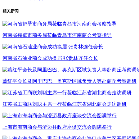
相关新闻
河南省鹤壁市商务局莅临青岛市河南商会考察指导
河南省石油业商会成功换届 张贵林连任会长
葛红平会长及阿里巴巴、奥克斯区域负责人等赴商丘考察调研
江苏省工商联刘聪主席一行莅临江苏省湖北商会走访调研
上海市海南商会与澄迈县政府座谈交流会圆满举行