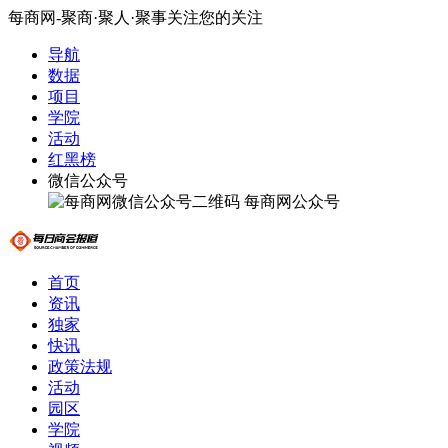
每商网-聚商·聚人·聚事关注您的关注
导航
数据
项目
学院
活动
红黑榜
微信公众号
每商网公众号
首页
资讯
独家
快讯
政策法规
活动
园区
学院