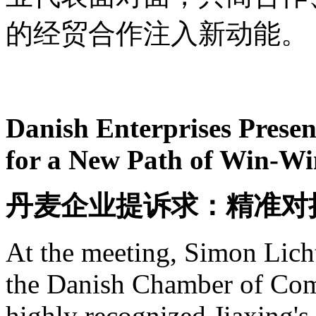
的经贸合作注入新动能。
Danish Enterprises Prese
for a New Path of Win-W
丹麦企业提诉求：精准对
At the meeting, Simon Lic
the Danish Chamber of Co
highly recognized Jiaxing's